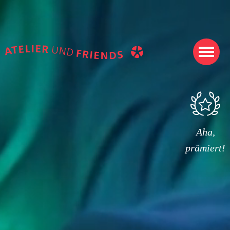
Aha,
prämiert!