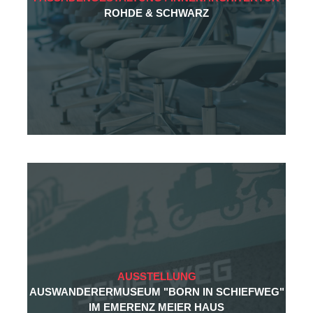
ROHDE & SCHWARZ
Wenig Zeit?
Dann nehmen Sie gerne
direkt Kontakt auf!
Freuen Sie sich auf ein
unverbindliches
Beratungsgespräch mit
„AHA!“-Erlebnis.
AUSSTELLUNG
AUSWANDERERMUSEUM "BORN IN SCHIEFWEG"
IM EMERENZ MEIER HAUS