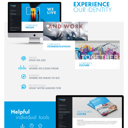
Wenig Zeit?
Dann nehmen Sie gerne
direkt Kontakt auf!
Freuen Sie sich auf ein
unverbindliches
Beratungsgespräch mit
„AHA!“-Erlebnis.