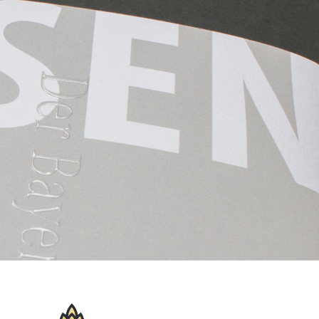
eit?
gerne direkt Kontakt auf!
uf ein unverbindliches
h mit „AHA!“-Erlebnis.